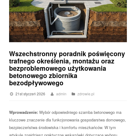
Wszechstronny poradnik poświęcony
trafnego określenia, montażu oraz
bezproblemowego użytkowania
betonowego zbiornika
bezodpływowego
21st styczeń 2026
admin
zdrowie.pl
Wprowadzenie:
Wybór odpowiedniego szamba betonowego ma
kluczowe znaczenie dla funkcjonowania gospodarstwa domowego,
bezpieczeństwa środowiska i komfortu mieszkańców. W tym
artykule znajdziesz praktyczne wskazówki dotyczące wyboru