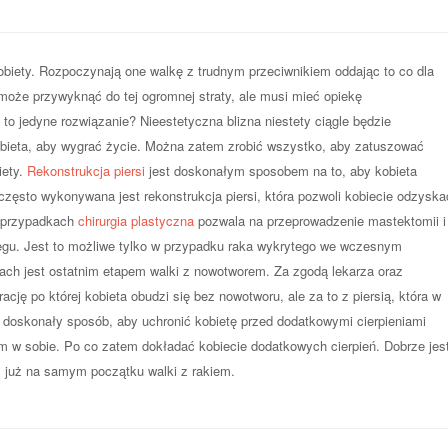
kobiety. Rozpoczynają one walkę z trudnym przeciwnikiem oddając to co dla
 może przywyknąć do tej ogromnej straty, ale musi mieć opiekę
 to jedyne rozwiązanie? Nieestetyczna blizna niestety ciągle będzie
obieta, aby wygrać życie. Można zatem zrobić wszystko, aby zatuszować
iety.
Rekonstrukcja piersi
jest doskonałym sposobem na to, aby kobieta
zęsto wykonywana jest rekonstrukcja piersi, która pozwoli kobiecie odzyska
h przypadkach
chirurgia plastyczna
pozwala na przeprowadzenie mastektomii i
biegu. Jest to możliwe tylko w przypadku raka wykrytego we wczesnym
ach jest ostatnim etapem walki z nowotworem. Za zgodą lekarza oraz
cję po której kobieta obudzi się bez nowotworu, ale za to z piersią, która w
o doskonały sposób, aby uchronić kobietę przed dodatkowymi cierpieniami
 w sobie. Po co zatem dokładać kobiecie dodatkowych cierpień. Dobrze jes
y już na samym początku walki z rakiem.