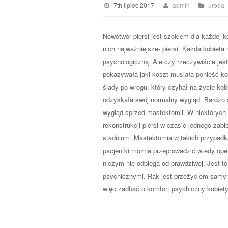
7th lipiec 2017
admin
uroda
Nowotwór piersi jest szokiem dla każdej 
nich najważniejsze- piersi. Każda kobieta
psychologiczną. Ale czy rzeczywiście jest
pokazywała jaki koszt musiała ponieść k
ślady po wrogu, który czyhał na życie kob
odzyskała swój normalny wygląd. Bardzo c
wygląd sprzed mastektomii. W niektóryc
rekonstrukcji piersi w czasie jednego za
stadnium. Mastektomia w takich przypadk
pacjentki można przeprowadzić wtedy opera
niczym nie odbiega od prawdziwej. Jest t
psychicznymi. Rak jest przeżyciem samym
więc zadbać o komfort psychiczny kobiet