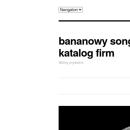
bananowy son
katalog firm
Wpisy prywatne