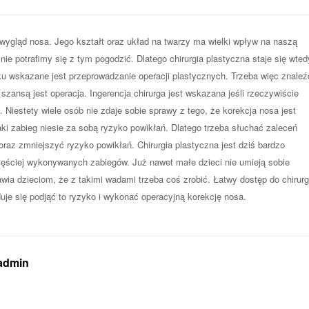
wygląd nosa. Jego kształt oraz układ na twarzy ma wielki wpływ na naszą
ie potrafimy się z tym pogodzić. Dlatego chirurgia plastyczna staje się wted
 wskazane jest przeprowadzanie operacji plastycznych. Trzeba więc znaleź
 szansą jest operacja. Ingerencja chirurga jest wskazana jeśli rzeczywiście
Niestety wiele osób nie zdaje sobie sprawy z tego, że korekcja nosa jest
aki zabieg niesie za sobą ryzyko powikłań. Dlatego trzeba słuchać zaleceń
 oraz zmniejszyć ryzyko powikłań. Chirurgia plastyczna jest dziś bardzo
zęściej wykonywanych zabiegów. Już nawet małe dzieci nie umieją sobie
ia dzieciom, że z takimi wadami trzeba coś zrobić. Łatwy dostęp do chirurgi
uje się podjąć to ryzyko i wykonać operacyjną korekcję nosa.
 admin