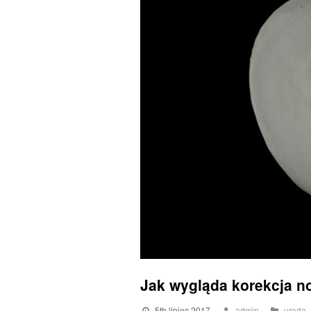
Jak wygląda korekcja n
5th lipiec 2017
admin
uroda