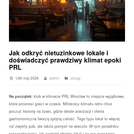
Jak odkryć nietuzinkowe lokale i
doświadczyć prawdziwy klimat epoki
PRL
12th maj 2026
admin
usługi
Na początek:
klub w klimacie PRL Wrocław to miejsce wyjątkowe,
które przenosi gości w czasie. Miłośnicy klimatu retro chce
poczuć historię na żywo, gdzie detale aranżacji i oferta
gastronomiczna tworzą spójną całość. Tego typu lokal to więcej
niż zwykły pub, ale także pomysł na wieczór. W tym poradniku
przeanalizujemy, jak znaleźć idealny lokal i co ma znaczenie.